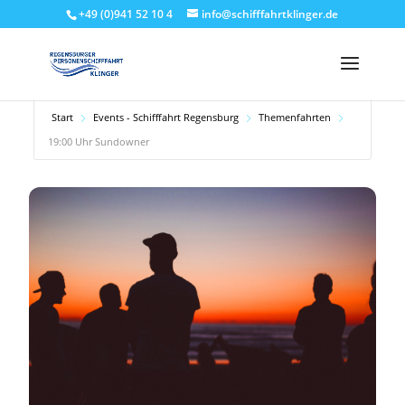
+49 (0)941 52 10 4
info@schifffahrtklinger.de
Start
Events - Schifffahrt Regensburg
Themenfahrten
19:00 Uhr Sundowner