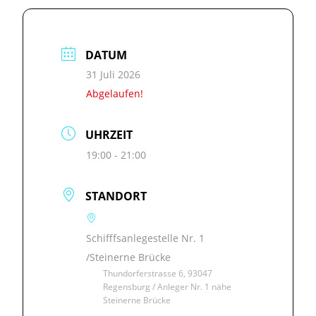
DATUM
31 Juli 2026
Abgelaufen!
UHRZEIT
19:00 - 21:00
STANDORT
Schifffsanlegestelle Nr. 1
/Steinerne Brücke
Thundorferstrasse 6, 93047
Regensburg / Anleger Nr. 1 nähe
Steinerne Brücke