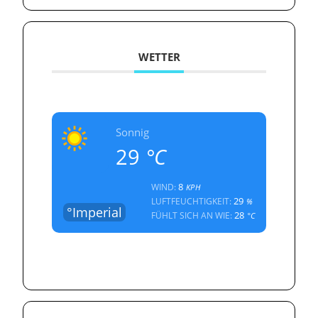
WETTER
Sonnig
29
°C
8
WIND:
KPH
29
LUFTFEUCHTIGKEIT:
%
°Imperial
28
FÜHLT SICH AN WIE:
°C