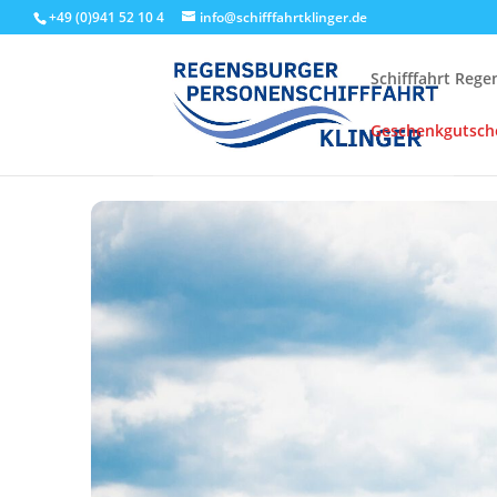
+49 (0)941 52 10 4
info@schifffahrtklinger.de
Schifffahrt Reg
Geschenkgutsch
Start
Events - Schifffahrt Regensburg
Themenfahrten
09: