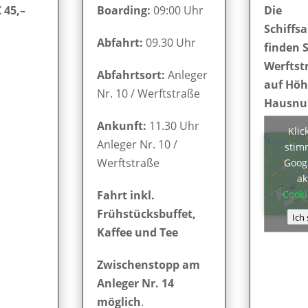
 45,–
Boarding:
09:00 Uhr
Die
Schiffsa
Abfahrt:
09.30 Uhr
finden S
Werftst
Abfahrtsort:
Anleger
auf Höh
Nr. 10 / Werftstraße
Hausnu
Ankunft:
11.30 Uhr
Klic
Anleger Nr. 10 /
stim
Werftstraße
Goog
ak
Cooki
Fahrt inkl.
Frühstücksbuffet,
Ich
Kaffee und Tee
Zwischenstopp am
Anleger Nr. 14
möglich
.