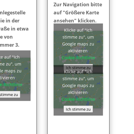
Zur Navigation bitte
nlegestelle
auf "Größere Karte
ie in der
ansehen" klicken.
raße in etwa
Klicke auf "Ich
e von
stimme zu", um
Google maps zu
mmer 3.
aktivieren
ke auf "Ich
Cookie-Richtlinie
me zu", um
Ich stimme zu
le maps zu
Klicke auf "Ich
tivieren
stimme zu", um
e-Richtlinie
Google maps zu
aktivieren
 stimme zu
Cookie-Richtlinie
Ich stimme zu