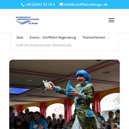
+49 (0)941 52 10 4
info@schifffahrtklinger.de
Start
Events - Schifffahrt Regensburg
Themenfahrten
16:00 Uhr Kinderkonzert Wassermusik