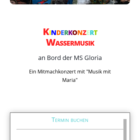
K
i
n
d
e
r
k
o
n
z
e
r
t
Wassermusik
an Bord der MS Gloria
Ein Mitmachkonzert mit "Musik mit
Maria"
Termin buchen