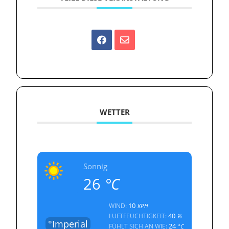
WETTER
Sonnig
26
°C
10
WIND:
KPH
40
LUFTFEUCHTIGKEIT:
%
°Imperial
24
FÜHLT SICH AN WIE:
°C