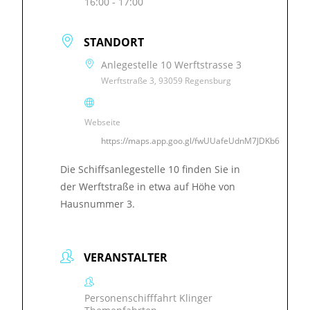
16:00 - 17:00
STANDORT
Anlegestelle 10 Werftstrasse 3
Werftstraße 3, 93059 Regensburg
Webseite
https://maps.app.goo.gl/fwUUafeUdnM7JDKb6
Die Schiffsanlegestelle 10 finden Sie in
der Werftstraße in etwa auf Höhe von
Hausnummer 3.
VERANSTALTER
Personenschifffahrt Klinger