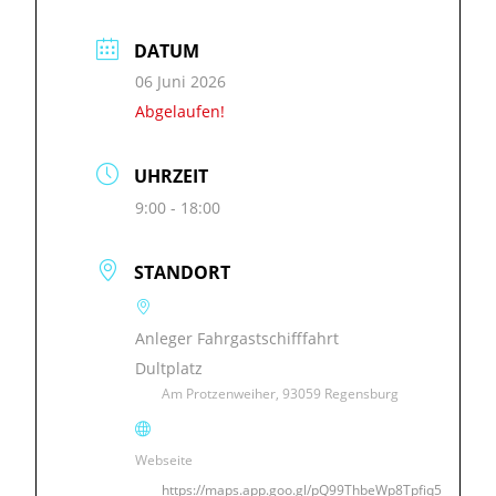
DATUM
06 Juni 2026
Abgelaufen!
UHRZEIT
9:00 - 18:00
STANDORT
Anleger Fahrgastschifffahrt
Dultplatz
Am Protzenweiher, 93059 Regensburg
Webseite
https://maps.app.goo.gl/pQ99ThbeWp8Tpfiq5