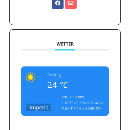
WETTER
Sonnig
24
°C
12
WIND:
KPH
43
LUFTFEUCHTIGKEIT:
%
°Imperial
22
FÜHLT SICH AN WIE:
°C