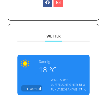
WETTER
Sonnig
18
°C
5
WIND:
KPH
58
LUFTFEUCHTIGKEIT:
%
°Imperial
17
FÜHLT SICH AN WIE:
°C