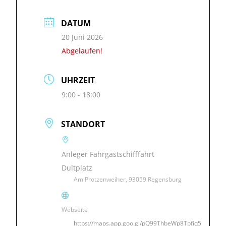
DATUM
20 Juni 2026
Abgelaufen!
UHRZEIT
9:00 - 18:00
STANDORT
Anleger Fahrgastschifffahrt
Dultplatz
Am Protzenweiher, 93059 Regensburg
Webseite
https://maps.app.goo.gl/pQ99ThbeWp8Tpfiq5