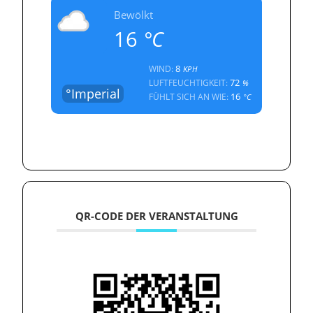
Bewölkt
16
°C
8
WIND:
KPH
72
LUFTFEUCHTIGKEIT:
%
°Imperial
16
FÜHLT SICH AN WIE:
°C
QR-CODE DER VERANSTALTUNG