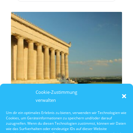
Cookie-Zustimmung
verwalten
Um dir ein optimales Erlebnis zu bieten, verwenden wir Technologien wie
Cookies, um Geräteinformationen zu speichern und/oder darauf
10. Oktober 2026
zuzugreifen. Wenn du diesen Technologien zustimmst, können wir Daten
10:30 Uhr Walhalla Schifffahrt
wie das Surfverhalten oder eindeutige IDs auf dieser Website