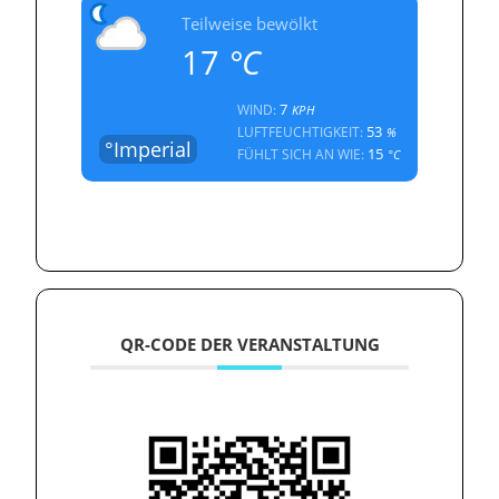
Teilweise bewölkt
17
°C
7
WIND:
KPH
53
LUFTFEUCHTIGKEIT:
%
°Imperial
15
FÜHLT SICH AN WIE:
°C
QR-CODE DER VERANSTALTUNG