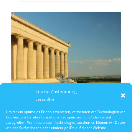
Cookie-Zustimmung
verwalten
Um dir ein optimales Erlebnis zu bieten, verwenden wir Technologien wie
Cookies, um Geräteinformationen zu speichern und/oder darauf
10. Oktober 2026
zuzugreifen. Wenn du diesen Technologien zustimmst, können wir Daten
10:30 Uhr Walhalla Schifffahrt
wie das Surfverhalten oder eindeutige IDs auf dieser Website