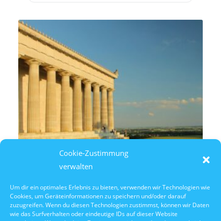
Cookie-Zustimmung
verwalten
Um dir ein optimales Erlebnis zu bieten, verwenden wir Technologien wie
Cookies, um Geräteinformationen zu speichern und/oder darauf
10. Oktober 2026
zuzugreifen. Wenn du diesen Technologien zustimmst, können wir Daten
10:30 Uhr Walhalla Schifffahrt
wie das Surfverhalten oder eindeutige IDs auf dieser Website