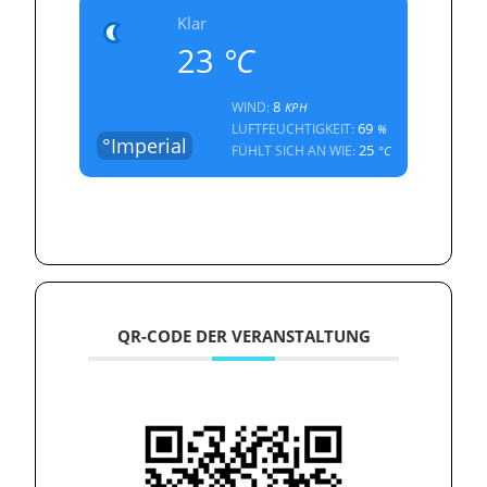
Klar
23
°C
8
WIND:
KPH
69
LUFTFEUCHTIGKEIT:
%
°Imperial
25
FÜHLT SICH AN WIE:
°C
QR-CODE DER VERANSTALTUNG