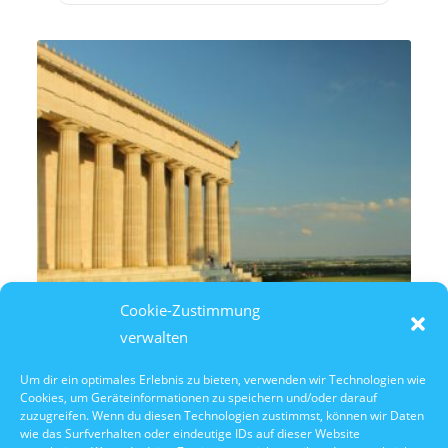
Cookie-Zustimmung
verwalten
Um dir ein optimales Erlebnis zu bieten, verwenden wir Technologien wie
Cookies, um Geräteinformationen zu speichern und/oder darauf
10. Oktober 2026
zuzugreifen. Wenn du diesen Technologien zustimmst, können wir Daten
10:30 Uhr Walhalla Schifffahrt
wie das Surfverhalten oder eindeutige IDs auf dieser Website