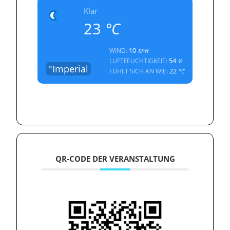
Klar
23
°C
10
WIND:
KPH
54
LUFTFEUCHTIGKEIT:
%
°Imperial
22
FÜHLT SICH AN WIE:
°C
QR-CODE DER VERANSTALTUNG