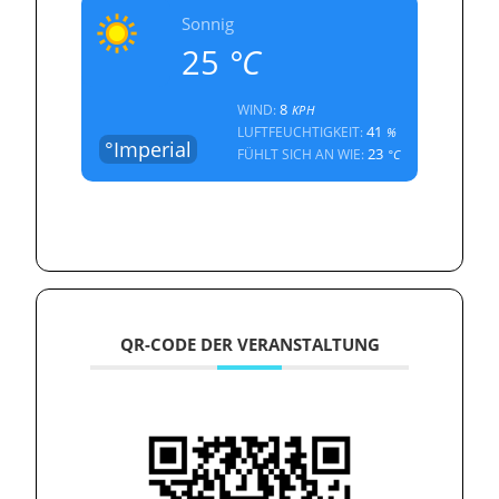
Sonnig
25
°C
8
WIND:
KPH
41
LUFTFEUCHTIGKEIT:
%
°Imperial
23
FÜHLT SICH AN WIE:
°C
QR-CODE DER VERANSTALTUNG