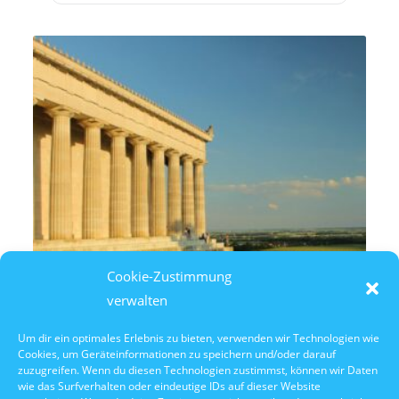
Cookie-Zustimmung
verwalten
Um dir ein optimales Erlebnis zu bieten, verwenden wir Technologien wie
Cookies, um Geräteinformationen zu speichern und/oder darauf
10. Oktober 2026
zuzugreifen. Wenn du diesen Technologien zustimmst, können wir Daten
10:30 Uhr Walhalla Schifffahrt
wie das Surfverhalten oder eindeutige IDs auf dieser Website