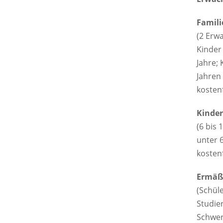
Familie
(2 Erw
Kinder 
Jahre; 
Jahren
kostenf
Kinder:
(6 bis 
unter 
kostenf
Ermäßi
(Schül
Studie
Schwer