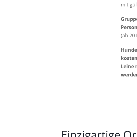
mit gül
Gruppe
Person
(ab 20
Hunde
kosten
Leine 
werde
Einzigartige Or