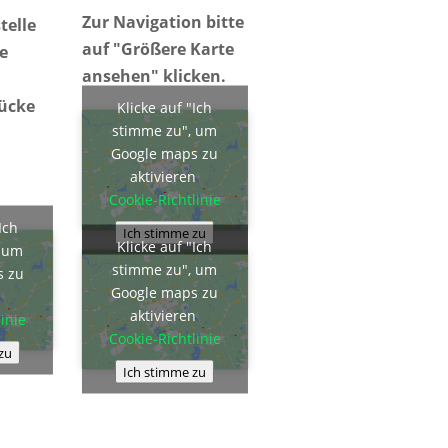
Zur Navigation bitte
telle
auf "Größere Karte
ie
ansehen" klicken.
rücke
Klicke auf "Ich
stimme zu", um
Google maps zu
aktivieren
Cookie-Richtlinie
Ich
Ich stimme zu
Klicke auf "Ich
, um
stimme zu", um
s zu
Google maps zu
n
aktivieren
inie
Cookie-Richtlinie
zu
Ich stimme zu