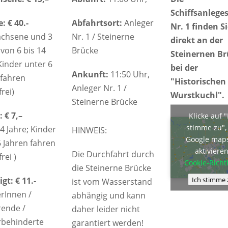
Schiffsanleges
: € 40.-
Abfahrtsort:
Anleger
Nr. 1 finden S
achsene und 3
Nr. 1 / Steinerne
direkt an der
von 6 bis 14
Brücke
Steinernen B
Kinder unter 6
bei der
Ankunft:
11:50 Uhr,
 fahren
"Historischen
Anleger Nr. 1 /
rei)
Wurstkuchl".
Steinerne Brücke
 € 7,–
Klicke auf "
stimme zu"
14 Jahre; Kinder
HINWEIS:
Google map
6 Jahren fahren
aktiviere
Die Durchfahrt durch
rei )
Cookie-Richtl
die Steinerne Brücke
Ich stimme 
gt: € 11.-
ist vom Wasserstand
erInnen /
abhängig und kann
rende /
daher leider nicht
behinderte
garantiert werden!