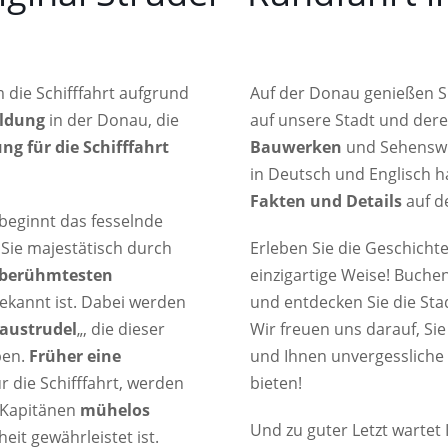
die Schifffahrt aufgrund
Auf der Donau genießen S
ildung
in der Donau, die
auf unsere Stadt und der
g für die Schifffahrt
Bauwerken
und Sehenswü
in Deutsch und Englisch h
Fakten und Details
auf d
 beginnt das fesselnde
 Sie majestätisch durch
Erleben Sie die Geschicht
berühmtesten
einzigartige Weise! Buchen
bekannt ist. Dabei werden
und entdecken Sie die Sta
austrudel
„, die dieser
Wir freuen uns darauf, Si
ben.
Früher eine
und Ihnen unvergesslich
r die Schifffahrt, werden
bieten!
 Kapitänen
mühelos
Und zu guter Letzt wartet
eit gewährleistet ist.