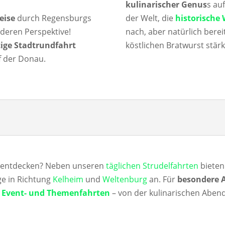
kulinarischer Genus
s au
eise
durch Regensburgs
der Welt, die
historische
deren Perspektive!
nach, aber natürlich berei
ige Stadtrundfahrt
köstlichen Bratwurst stär
f der Donau.
entdecken? Neben unseren
täglichen Strudelfahrten
bieten
ge in Richtung
Kelheim
und
Weltenburg
an. Für
besondere 
n
Event- und Themenfahrten
– von der kulinarischen Abend