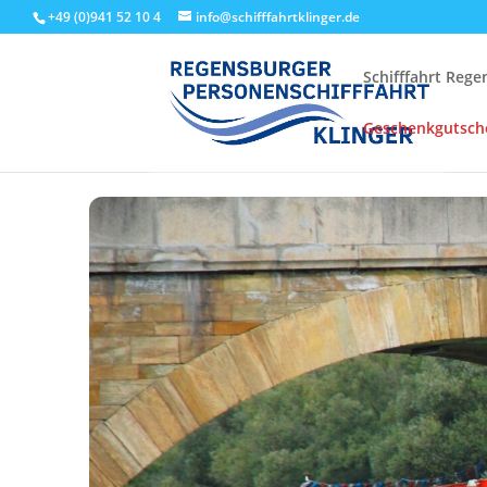
+49 (0)941 52 10 4
info@schifffahrtklinger.de
Schifffahrt Reg
Geschenkgutsch
Start
Events - Schifffahrt Regensburg
Linienfahrten
Stru