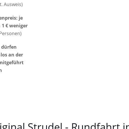
t. Ausweis)
npreis: je
 1 € weniger
 Personen)
 dürfen
los an der
mitgeführt
n
iginal Strudel - Rundfahrt 