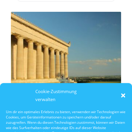
Cookie-Zustimmung
verwalten
Um dir ein optimales Erlebnis zu bieten, verwenden wir Technologien wie
Cookies, um Geräteinformationen zu speichern und/oder darauf
10. Oktober 2026
zuzugreifen. Wenn du diesen Technologien zustimmst, können wir Daten
10:30 Uhr Walhalla Schifffahrt
wie das Surfverhalten oder eindeutige IDs auf dieser Website