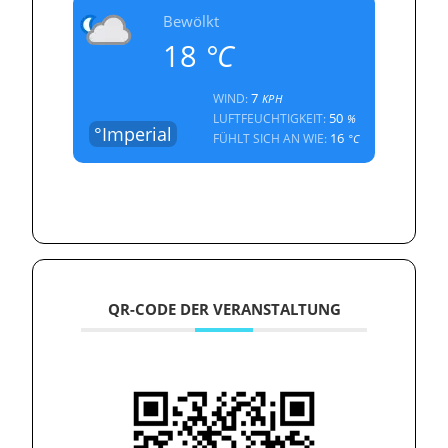
Bewölkt
18
°C
7
WIND:
KPH
50
LUFTFEUCHTIGKEIT:
%
°Imperial
16
FÜHLT SICH AN WIE:
°C
QR-CODE DER VERANSTALTUNG