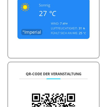
Sonnig
27
°C
7
WIND:
KPH
31
LUFTFEUCHTIGKEIT:
%
°Imperial
25
FÜHLT SICH AN WIE:
°C
QR-CODE DER VERANSTALTUNG