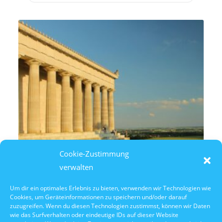
Cookie-Zustimmung
verwalten
Um dir ein optimales Erlebnis zu bieten, verwenden wir Technologien wie
Cookies, um Geräteinformationen zu speichern und/oder darauf
10. Oktober 2026
zuzugreifen. Wenn du diesen Technologien zustimmst, können wir Daten
10:30 Uhr Walhalla Schifffahrt
wie das Surfverhalten oder eindeutige IDs auf dieser Website