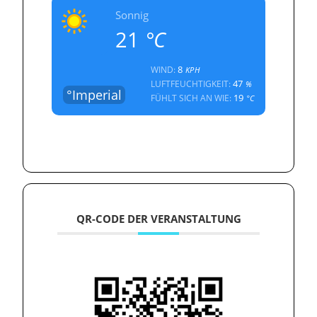
Sonnig
21
°C
8
WIND:
KPH
47
LUFTFEUCHTIGKEIT:
%
°Imperial
19
FÜHLT SICH AN WIE:
°C
QR-CODE DER VERANSTALTUNG