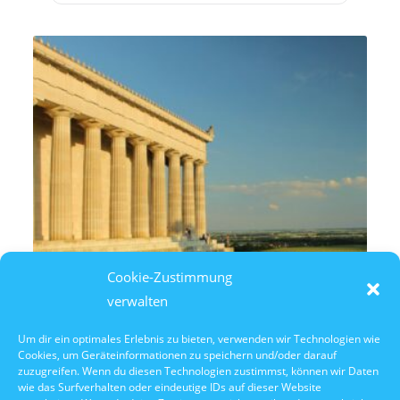
Cookie-Zustimmung
verwalten
Um dir ein optimales Erlebnis zu bieten, verwenden wir Technologien wie
Cookies, um Geräteinformationen zu speichern und/oder darauf
10. Oktober 2026
zuzugreifen. Wenn du diesen Technologien zustimmst, können wir Daten
10:30 Uhr Walhalla Schifffahrt
wie das Surfverhalten oder eindeutige IDs auf dieser Website