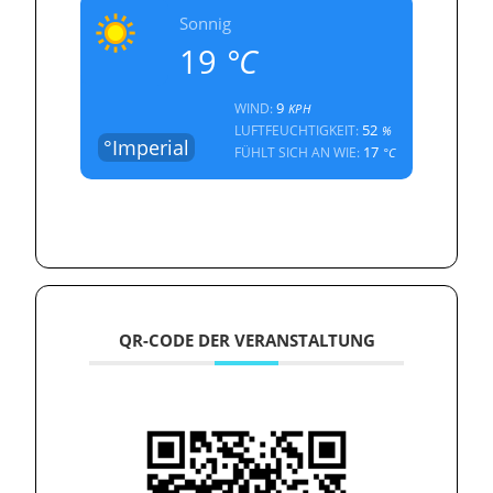
Sonnig
19
°C
9
WIND:
KPH
52
LUFTFEUCHTIGKEIT:
%
°Imperial
17
FÜHLT SICH AN WIE:
°C
QR-CODE DER VERANSTALTUNG