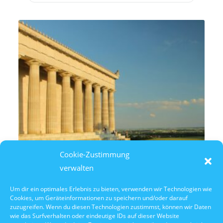
Cookie-Zustimmung
verwalten
Um dir ein optimales Erlebnis zu bieten, verwenden wir Technologien wie
Cookies, um Geräteinformationen zu speichern und/oder darauf
10. Oktober 2026
zuzugreifen. Wenn du diesen Technologien zustimmst, können wir Daten
10:30 Uhr Walhalla Schifffahrt
wie das Surfverhalten oder eindeutige IDs auf dieser Website