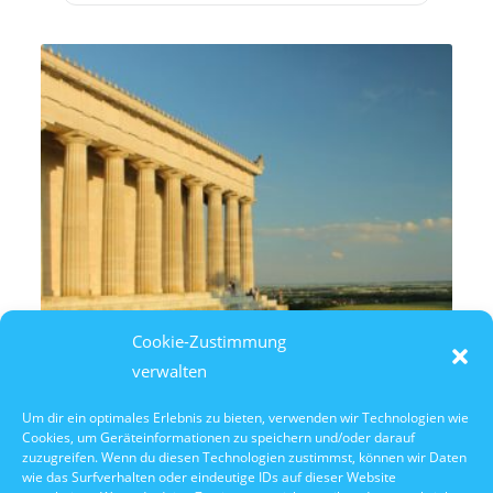
Cookie-Zustimmung
verwalten
Um dir ein optimales Erlebnis zu bieten, verwenden wir Technologien wie
Cookies, um Geräteinformationen zu speichern und/oder darauf
10. Oktober 2026
zuzugreifen. Wenn du diesen Technologien zustimmst, können wir Daten
10:30 Uhr Walhalla Schifffahrt
wie das Surfverhalten oder eindeutige IDs auf dieser Website