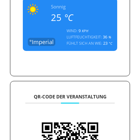
Sonnig
25
°C
9
WIND:
KPH
36
LUFTFEUCHTIGKEIT:
%
°Imperial
23
FÜHLT SICH AN WIE:
°C
QR-CODE DER VERANSTALTUNG