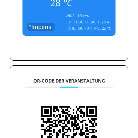
28
°C
10
WIND:
KPH
25
LUFTFEUCHTIGKEIT:
%
°Imperial
25
FÜHLT SICH AN WIE:
°C
QR-CODE DER VERANSTALTUNG