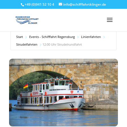
+49 (0)941 52 10 4
info@schifffahrtklinger.de
Start
Events - Schifffahrt Regensburg
Linienfahrten
Strudelfahrten
12:00 Uhr Strudelrundfahrt