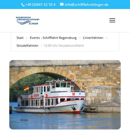
+49 (0)941 52 10 4
info@schifffahrtklinger.de
Start
Events - Schifffahrt Regensburg
Linienfahrten
Strudelfahrten
12:00 Uhr Strudelrundfahrt