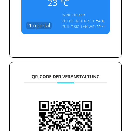
23
°C
10
WIND:
KPH
54
LUFTFEUCHTIGKEIT:
%
°Imperial
22
FÜHLT SICH AN WIE:
°C
QR-CODE DER VERANSTALTUNG