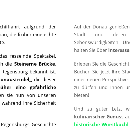
hifffahrt aufgrund der
Auf der Donau genießen
au, die früher eine echte
Stadt und der
te.
Sehenswürdigkeiten. U
halten Sie über
interessa
das fesselnde Spektakel.
ch die
Steinerne Brücke
,
Erleben Sie die Geschicht
e Regensburg bekannt ist.
Buchen Sie jetzt Ihre St
onaustrudel
„, die dieser
einer neuen Perspektive.
rüher eine gefährliche
zu dürfen und Ihnen u
den sie nun von unseren
bieten!
, während Ihre Sicherheit
Und zu guter Letzt w
kulinarischer Genus
s a
Regensburgs Geschichte
historische Wurstkuchl