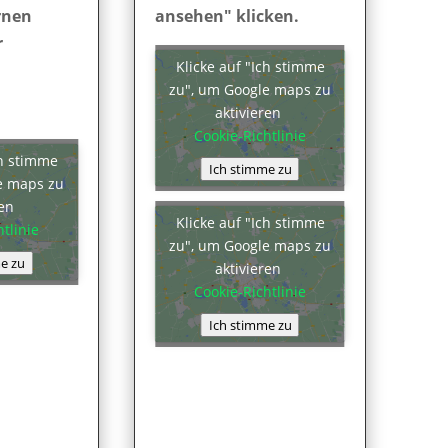
rnen
ansehen" klicken.
r
Klicke auf "Ich stimme
zu", um Google maps zu
aktivieren
Cookie-Richtlinie
ch stimme
Ich stimme zu
e maps zu
ren
Klicke auf "Ich stimme
tlinie
zu", um Google maps zu
e zu
aktivieren
Cookie-Richtlinie
Ich stimme zu