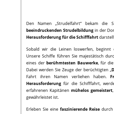
Den Namen „Strudelfahrt“ bekam die Sc
beeindruckenden Strudelbildung
in der Don
Herausforderung für die Schifffahrt
darstell
Sobald wir die Leinen loswerfen, beginnt 
Unsere Schiffe führen Sie majestätisch dur
eines der
berühmtesten Bauwerke
, für di
Dabei werden Sie Zeuge der berüchtigten „
D
Fahrt ihren Namen verliehen haben.
F
Herausforderung
für die Schifffahrt, wer
erfahrenen Kapitänen
mühelos gemeistert
gewährleistet ist.
Erleben Sie eine
faszinierende Reise
durch 