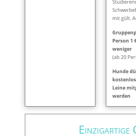
Studieren
Schwerbe
mit gült. 
Gruppenpr
Person 1 
weniger
(ab 20 Pe
Hunde dü
kostenlos
Leine mit
werden
Einzigartige