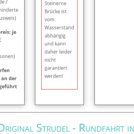
de /
Steinerne
hinderte
Brücke ist
Ausweis)
vom
Wasserstand
eis: je
abhängig
€
und kann
daher leider
rsonen)
nicht
garantiert
rfen
werden!
 an der
geführt
 Original Strudel - Rundfahrt i