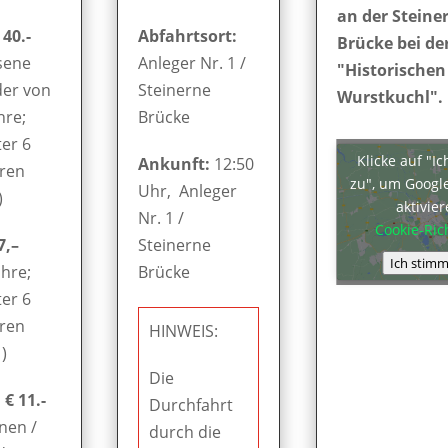
an der Steine
 40.-
Abfahrtsort:
Brücke bei de
sene
Anleger Nr. 1 /
"Historischen
der von
Steinerne
Wurstkuchl".
hre;
Brücke
er 6
Klicke auf "I
Ankunft:
12:50
hren
zu", um Googl
Uhr, Anleger
)
aktivie
Nr. 1 /
Cookie-Rich
7,–
Steinerne
Ich stimm
ahre;
Brücke
er 6
hren
HINWEIS:
)
Die
€ 11.-
Durchfahrt
nen /
durch die