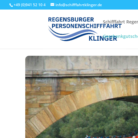
+49 (0)941 52 10 4
info@schifffahrtklinger.de
Schifffahrt Reg
Geschenkgutsch
Start
Events - Schifffahrt Regensburg
Linienfahrten
Stru