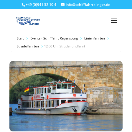
+49 (0)941 52 10 4
info@schifffahrtklinger.de
Start
Events - Schifffahrt Regensburg
Linienfahrten
Strudelfahrten
12:00 Uhr Strudelrundfahrt