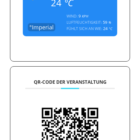
24
°C
9
WIND:
KPH
59
LUFTFEUCHTIGKEIT:
%
°Imperial
24
FÜHLT SICH AN WIE:
°C
QR-CODE DER VERANSTALTUNG