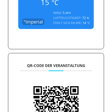
15
°C
5
WIND:
KPH
72
LUFTFEUCHTIGKEIT:
%
°Imperial
14
FÜHLT SICH AN WIE:
°C
QR-CODE DER VERANSTALTUNG