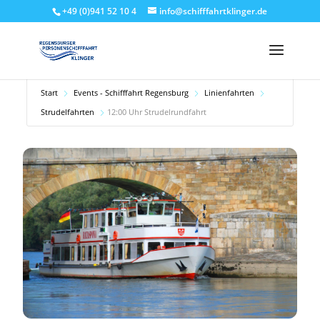
+49 (0)941 52 10 4
info@schifffahrtklinger.de
Start
Events - Schifffahrt Regensburg
Linienfahrten
Strudelfahrten
12:00 Uhr Strudelrundfahrt