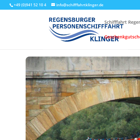
+49 (0)941 52 10 4
info@schifffahrtklinger.de
Schifffahrt Reg
Geschenkgutsch
Start
Events - Schifffahrt Regensburg
Linienfahrten
Stru