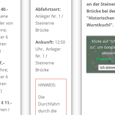
an der Steine
 40.-
Abfahrtsort:
Brücke bei de
sene
Anleger Nr. 1 /
"Historischen
der von
Steinerne
Wurstkuchl".
hre;
Brücke
er 6
Klicke auf "I
Ankunft:
12:50
hren
zu", um Googl
Uhr, Anleger
)
aktivie
Nr. 1 /
Cookie-Rich
7,–
Steinerne
Ich stimm
ahre;
Brücke
er 6
hren
HINWEIS:
)
Die
€ 11.-
Durchfahrt
nen /
durch die