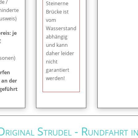
de /
Steinerne
hinderte
Brücke ist
Ausweis)
vom
Wasserstand
eis: je
abhängig
€
und kann
daher leider
rsonen)
nicht
garantiert
rfen
werden!
 an der
geführt
 Original Strudel - Rundfahrt i