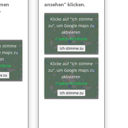
rnen
ansehen" klicken.
r
Klicke auf "Ich stimme
zu", um Google maps zu
aktivieren
Cookie-Richtlinie
ch stimme
Ich stimme zu
e maps zu
ren
Klicke auf "Ich stimme
tlinie
zu", um Google maps zu
e zu
aktivieren
Cookie-Richtlinie
Ich stimme zu