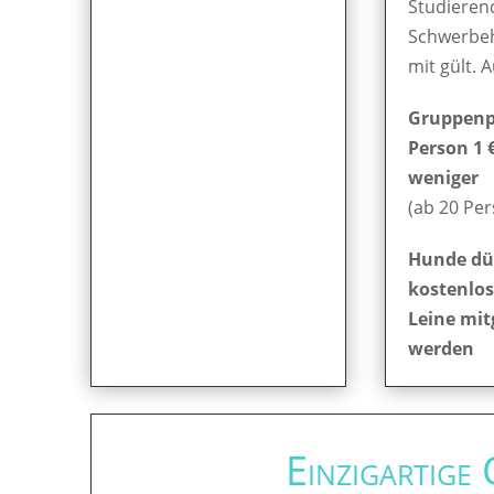
Studieren
Schwerbe
mit gült. 
Gruppenpr
Person 1 
weniger
(ab 20 Pe
Hunde dü
kostenlos
Leine mit
werden
Einzigartige