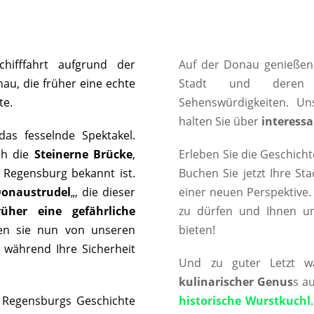
hifffahrt aufgrund der
Auf der Donau genießen
au, die früher eine echte
Stadt und der
te.
Sehenswürdigkeiten. U
halten Sie über
interessa
das fesselnde Spektakel.
ch die
Steinerne Brücke
,
Erleben Sie die Geschicht
e Regensburg bekannt ist.
Buchen Sie jetzt Ihre St
onaustrudel
„, die dieser
einer neuen Perspektive.
rüher eine gefährliche
zu dürfen und Ihnen u
den sie nun von unseren
bieten!
, während Ihre Sicherheit
Und zu guter Letzt w
kulinarischer Genus
s a
Regensburgs Geschichte
historische Wurstkuchl