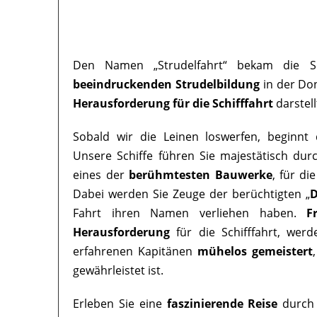
Den Namen „Strudelfahrt“ bekam die Sc
beeindruckenden Strudelbildung
in der Don
Herausforderung für die Schifffahrt
darstell
Sobald wir die Leinen loswerfen, beginnt 
Unsere Schiffe führen Sie majestätisch dur
eines der
berühmtesten Bauwerke
, für di
Dabei werden Sie Zeuge der berüchtigten „
D
Fahrt ihren Namen verliehen haben.
F
Herausforderung
für die Schifffahrt, wer
erfahrenen Kapitänen
mühelos gemeistert
gewährleistet ist.
Erleben Sie eine
faszinierende Reise
durch 