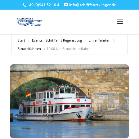
+49 (0)941 52 10 4
info@schifffahrtklinger.de
Start
Events - Schifffahrt Regensburg
Linienfahrten
Strudelfahrten
12:00 Uhr Strudelrundfahrt