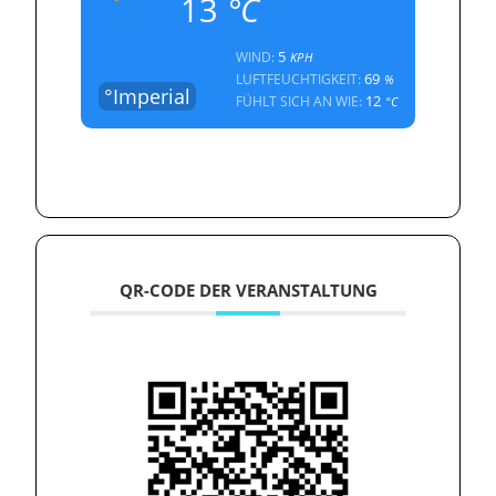
13
°C
5
WIND:
KPH
69
LUFTFEUCHTIGKEIT:
%
°Imperial
12
FÜHLT SICH AN WIE:
°C
QR-CODE DER VERANSTALTUNG