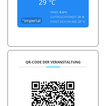
29
°C
8
WIND:
KPH
31
LUFTFEUCHTIGKEIT:
%
°Imperial
27
FÜHLT SICH AN WIE:
°C
QR-CODE DER VERANSTALTUNG