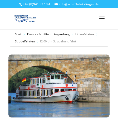
+49 (0)941 52 10 4
info@schifffahrtklinger.de
Start
Events - Schifffahrt Regensburg
Linienfahrten
Strudelfahrten
12:00 Uhr Strudelrundfahrt