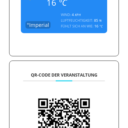
16
°C
4
WIND:
KPH
85
LUFTFEUCHTIGKEIT:
%
°Imperial
16
FÜHLT SICH AN WIE:
°C
QR-CODE DER VERANSTALTUNG