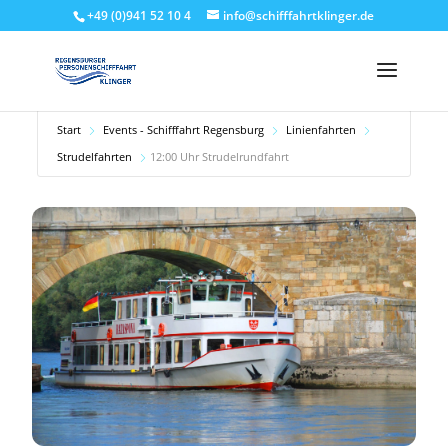
+49 (0)941 52 10 4
info@schifffahrtklinger.de
Start
Events - Schifffahrt Regensburg
Linienfahrten
Strudelfahrten
12:00 Uhr Strudelrundfahrt