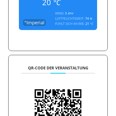
20
°C
5
WIND:
KPH
74
LUFTFEUCHTIGKEIT:
%
°Imperial
21
FÜHLT SICH AN WIE:
°C
QR-CODE DER VERANSTALTUNG