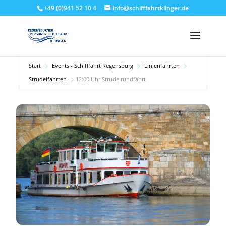
+49 (0)941 52 10 4
info@schifffahrtklinger.de
Start
Events - Schifffahrt Regensburg
Linienfahrten
Strudelfahrten
12:00 Uhr Strudelrundfahrt