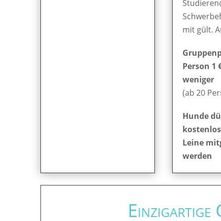
Studieren
Schwerbe
mit gült. 
Gruppenpr
Person 1 
weniger
(ab 20 Pe
Hunde dü
kostenlos
Leine mit
werden
Einzigartige