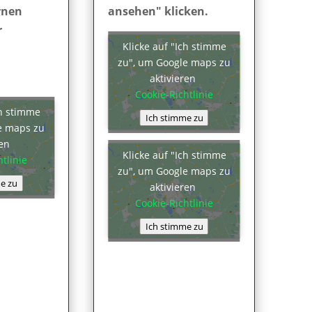
rnen
ansehen" klicken.
r
Klicke auf "Ich stimme
zu", um Google maps zu
aktivieren
Cookie-Richtlinie
ch stimme
Ich stimme zu
e maps zu
ren
Klicke auf "Ich stimme
tlinie
zu", um Google maps zu
e zu
aktivieren
Cookie-Richtlinie
Ich stimme zu