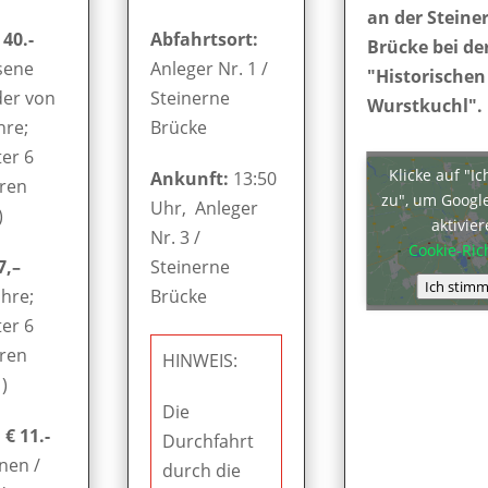
an der Steine
 40.-
Abfahrtsort:
Brücke bei de
sene
Anleger Nr. 1 /
"Historischen
der von
Steinerne
Wurstkuchl".
hre;
Brücke
er 6
Klicke auf "I
Ankunft:
13:50
hren
zu", um Googl
Uhr, Anleger
)
aktivie
Nr. 3 /
Cookie-Rich
7,–
Steinerne
Ich stimm
ahre;
Brücke
er 6
hren
HINWEIS:
)
Die
€ 11.-
Durchfahrt
nen /
durch die