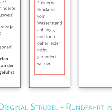
de /
Steinerne
hinderte
Brücke ist
Ausweis)
vom
Wasserstand
eis: je
abhängig
€
und kann
daher leider
rsonen)
nicht
garantiert
rfen
werden!
 an der
geführt
 Original Strudel - Rundfahrt i