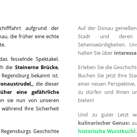
hifffahrt aufgrund der
Auf der Donau genießen
au, die früher eine echte
Stadt und der
te.
Sehenswürdigkeiten. U
halten Sie über
interessa
das fesselnde Spektakel.
ch die
Steinerne Brücke
,
Erleben Sie die Geschicht
e Regensburg bekannt ist.
Buchen Sie jetzt Ihre St
onaustrudel
„, die dieser
einer neuen Perspektive.
rüher eine gefährliche
zu dürfen und Ihnen u
den sie nun von unseren
bieten!
, während Ihre Sicherheit
Und zu guter Letzt w
kulinarischer Genus
s a
Regensburgs Geschichte
historische Wurstkuchl