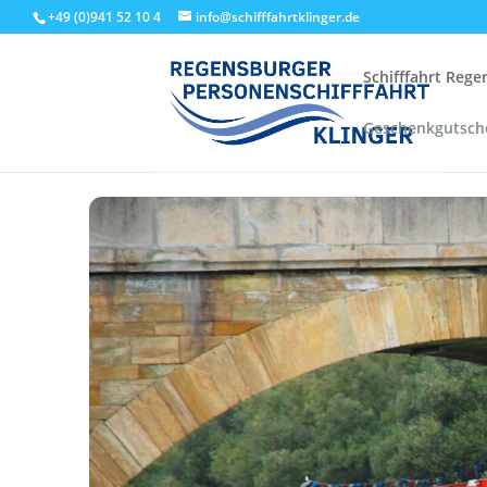
+49 (0)941 52 10 4
info@schifffahrtklinger.de
Schifffahrt Reg
Geschenkgutsch
Start
Events - Schifffahrt Regensburg
Linienfahrten
Stru