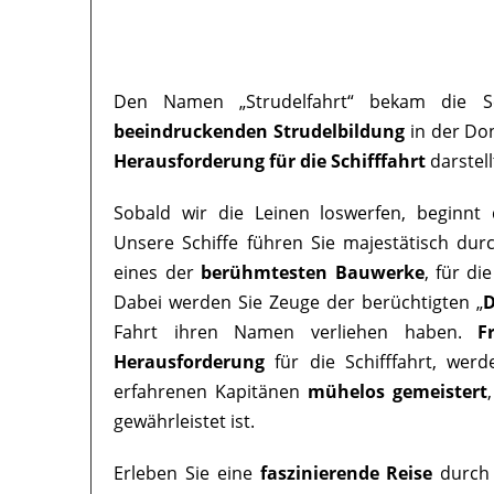
Den Namen „Strudelfahrt“ bekam die Sc
beeindruckenden Strudelbildung
in der Don
Herausforderung für die Schifffahrt
darstell
Sobald wir die Leinen loswerfen, beginnt 
Unsere Schiffe führen Sie majestätisch dur
eines der
berühmtesten Bauwerke
, für di
Dabei werden Sie Zeuge der berüchtigten „
D
Fahrt ihren Namen verliehen haben.
F
Herausforderung
für die Schifffahrt, wer
erfahrenen Kapitänen
mühelos gemeistert
gewährleistet ist.
Erleben Sie eine
faszinierende Reise
durch 