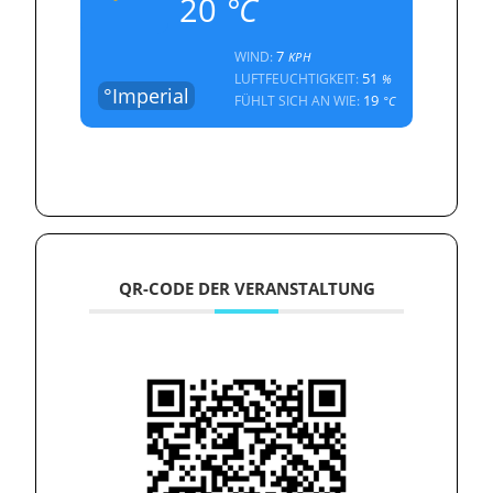
20
°C
7
WIND:
KPH
51
LUFTFEUCHTIGKEIT:
%
°Imperial
19
FÜHLT SICH AN WIE:
°C
QR-CODE DER VERANSTALTUNG