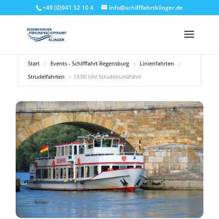
+49 (0)941 52 10 4
info@schifffahrtklinger.de
Start
Events - Schifffahrt Regensburg
Linienfahrten
Strudelfahrten
13:00 Uhr Strudelrundfahrt