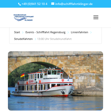
+49 (0)941 52 10 4
info@schifffahrtklinger.de
Start
Events - Schifffahrt Regensburg
Linienfahrten
Strudelfahrten
13:00 Uhr Strudelrundfahrt