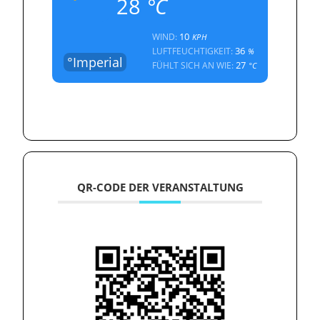
28
°C
10
WIND:
KPH
36
LUFTFEUCHTIGKEIT:
%
°Imperial
27
FÜHLT SICH AN WIE:
°C
QR-CODE DER VERANSTALTUNG