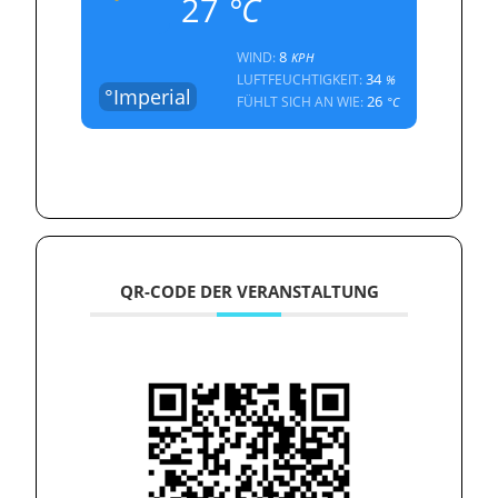
27
°C
8
WIND:
KPH
34
LUFTFEUCHTIGKEIT:
%
°Imperial
26
FÜHLT SICH AN WIE:
°C
QR-CODE DER VERANSTALTUNG