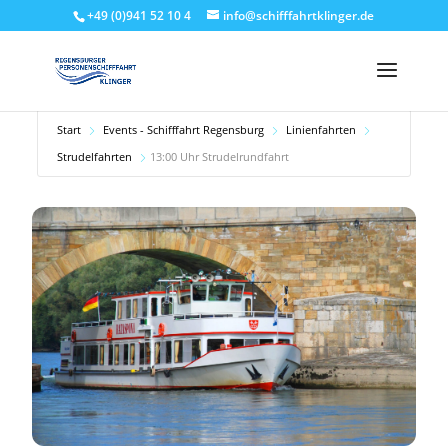
+49 (0)941 52 10 4
info@schifffahrtklinger.de
Start
Events - Schifffahrt Regensburg
Linienfahrten
Strudelfahrten
13:00 Uhr Strudelrundfahrt