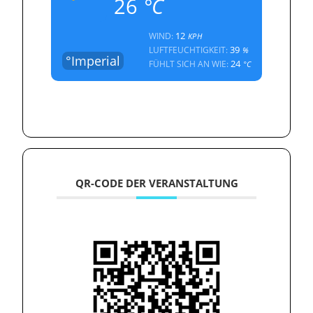
26
°C
12
WIND:
KPH
39
LUFTFEUCHTIGKEIT:
%
°Imperial
24
FÜHLT SICH AN WIE:
°C
QR-CODE DER VERANSTALTUNG