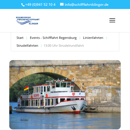
+49 (0)941 52 10 4
info@schifffahrtklinger.de
Start
Events - Schifffahrt Regensburg
Linienfahrten
Strudelfahrten
13:00 Uhr Strudelrundfahrt