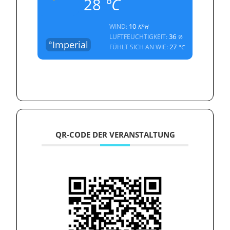
28
°C
10
WIND:
KPH
36
LUFTFEUCHTIGKEIT:
%
°Imperial
27
FÜHLT SICH AN WIE:
°C
QR-CODE DER VERANSTALTUNG