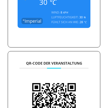
30
°C
8
WIND:
KPH
30
LUFTFEUCHTIGKEIT:
%
°Imperial
28
FÜHLT SICH AN WIE:
°C
QR-CODE DER VERANSTALTUNG