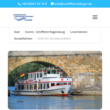
+49 (0)941 52 10 4
info@schifffahrtklinger.de
Start
Events - Schifffahrt Regensburg
Linienfahrten
Strudelfahrten
13:00 Uhr Strudelrundfahrt