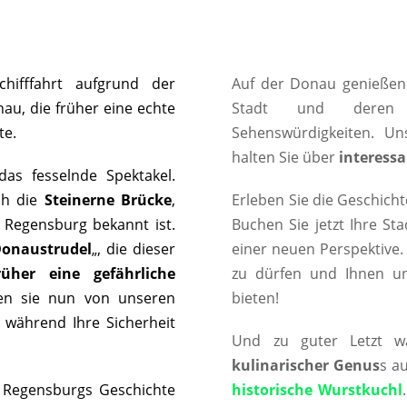
hifffahrt aufgrund der
Auf der Donau genießen
au, die früher eine echte
Stadt und der
te.
Sehenswürdigkeiten. U
halten Sie über
interessa
das fesselnde Spektakel.
ch die
Steinerne Brücke
,
Erleben Sie die Geschicht
e Regensburg bekannt ist.
Buchen Sie jetzt Ihre St
onaustrudel
„, die dieser
einer neuen Perspektive.
rüher eine gefährliche
zu dürfen und Ihnen u
den sie nun von unseren
bieten!
, während Ihre Sicherheit
Und zu guter Letzt w
kulinarischer Genus
s a
Regensburgs Geschichte
historische Wurstkuchl