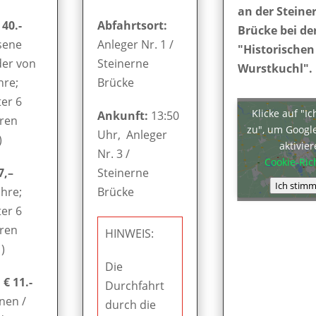
an der Steine
 40.-
Abfahrtsort:
Brücke bei de
sene
Anleger Nr. 1 /
"Historischen
der von
Steinerne
Wurstkuchl".
hre;
Brücke
er 6
Klicke auf "I
Ankunft:
13:50
hren
zu", um Googl
Uhr, Anleger
)
aktivie
Nr. 3 /
Cookie-Rich
7,–
Steinerne
Ich stimm
ahre;
Brücke
er 6
hren
HINWEIS:
)
Die
€ 11.-
Durchfahrt
nen /
durch die