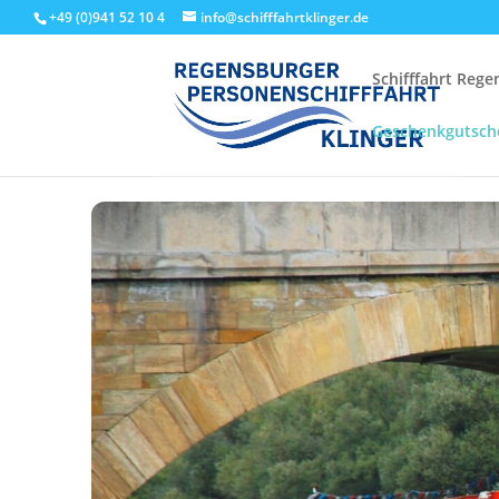
+49 (0)941 52 10 4
info@schifffahrtklinger.de
Schifffahrt Reg
Geschenkgutsch
Start
Events - Schifffahrt Regensburg
Linienfahrten
Stru