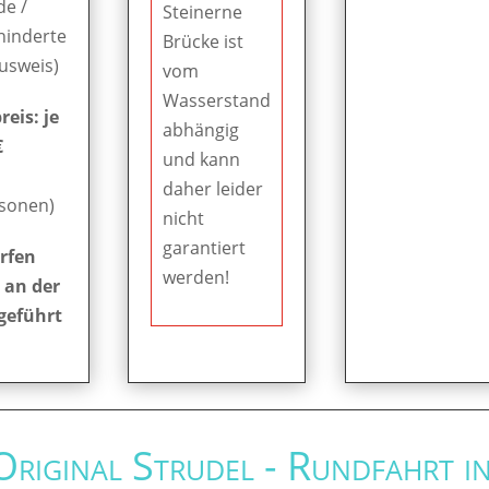
de /
Steinerne
hinderte
Brücke ist
Ausweis)
vom
Wasserstand
eis: je
abhängig
€
und kann
daher leider
rsonen)
nicht
garantiert
rfen
werden!
 an der
geführt
 Original Strudel - Rundfahrt i