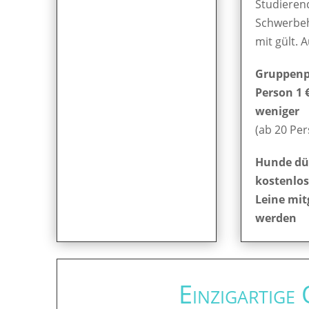
Studieren
Schwerbe
mit gült. 
Gruppenpr
Person 1 
weniger
(ab 20 Pe
Hunde dü
kostenlos
Leine mit
werden
Einzigartige