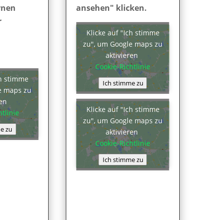
rnen
ansehen" klicken.
r
Klicke auf "Ich stimme
zu", um Google maps zu
aktivieren
Cookie-Richtlinie
ch stimme
Ich stimme zu
e maps zu
ren
Klicke auf "Ich stimme
tlinie
zu", um Google maps zu
e zu
aktivieren
Cookie-Richtlinie
Ich stimme zu