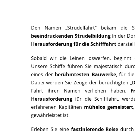
Den Namen „Strudelfahrt“ bekam die Sc
beeindruckenden Strudelbildung
in der Don
Herausforderung für die Schifffahrt
darstell
Sobald wir die Leinen loswerfen, beginnt 
Unsere Schiffe führen Sie majestätisch dur
eines der
berühmtesten Bauwerke
, für di
Dabei werden Sie Zeuge der berüchtigten „
D
Fahrt ihren Namen verliehen haben.
F
Herausforderung
für die Schifffahrt, wer
erfahrenen Kapitänen
mühelos gemeistert
gewährleistet ist.
Erleben Sie eine
faszinierende Reise
durch 