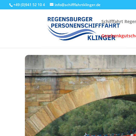
+49 (0)941 52 10 4
info@schifffahrtklinger.de
Schifffahrt Reg
Geschenkgutsch
Start
Events - Schifffahrt Regensburg
Linienfahrten
Stru