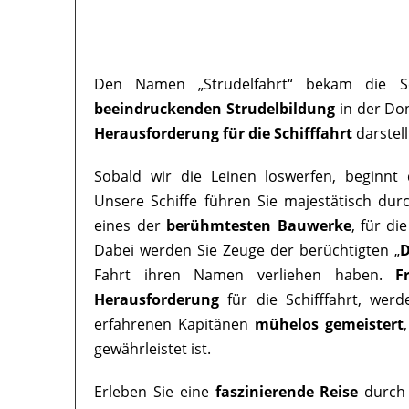
Den Namen „Strudelfahrt“ bekam die Sc
beeindruckenden Strudelbildung
in der Don
Herausforderung für die Schifffahrt
darstell
Sobald wir die Leinen loswerfen, beginnt 
Unsere Schiffe führen Sie majestätisch dur
eines der
berühmtesten Bauwerke
, für di
Dabei werden Sie Zeuge der berüchtigten „
D
Fahrt ihren Namen verliehen haben.
F
Herausforderung
für die Schifffahrt, wer
erfahrenen Kapitänen
mühelos gemeistert
gewährleistet ist.
Erleben Sie eine
faszinierende Reise
durch 