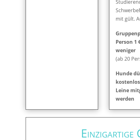
Studieren
Schwerbe
mit gült. 
Gruppenpr
Person 1 
weniger
(ab 20 Pe
Hunde dü
kostenlos
Leine mit
werden
Einzigartige