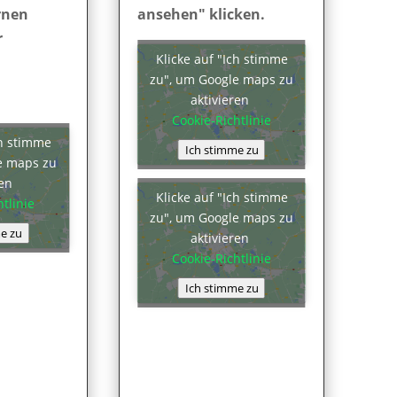
rnen
ansehen" klicken.
r
Klicke auf "Ich stimme
zu", um Google maps zu
aktivieren
Cookie-Richtlinie
ch stimme
Ich stimme zu
e maps zu
ren
Klicke auf "Ich stimme
tlinie
zu", um Google maps zu
e zu
aktivieren
Cookie-Richtlinie
Ich stimme zu