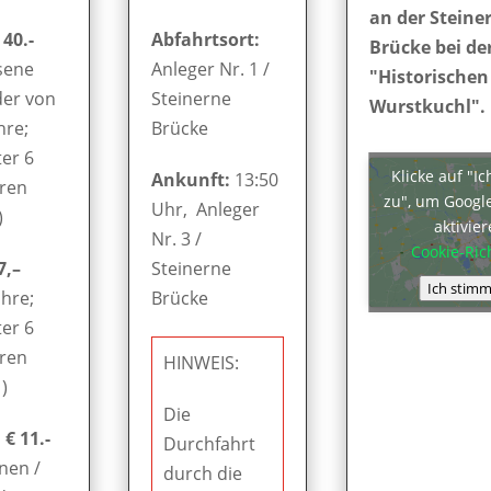
an der Steine
 40.-
Abfahrtsort:
Brücke bei de
sene
Anleger Nr. 1 /
"Historischen
der von
Steinerne
Wurstkuchl".
hre;
Brücke
er 6
Klicke auf "I
Ankunft:
13:50
hren
zu", um Googl
Uhr, Anleger
)
aktivie
Nr. 3 /
Cookie-Rich
7,–
Steinerne
Ich stimm
ahre;
Brücke
er 6
hren
HINWEIS:
)
Die
€ 11.-
Durchfahrt
nen /
durch die