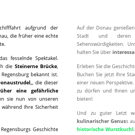
hifffahrt aufgrund der
Auf der Donau genießen
au, die früher eine echte
Stadt und der
te.
Sehenswürdigkeiten. U
halten Sie über
interessa
das fesselnde Spektakel.
ch die
Steinerne Brücke
,
Erleben Sie die Geschicht
e Regensburg bekannt ist.
Buchen Sie jetzt Ihre St
onaustrudel
„, die dieser
einer neuen Perspektive.
rüher eine gefährliche
zu dürfen und Ihnen u
den sie nun von unseren
bieten!
, während Ihre Sicherheit
Und zu guter Letzt w
kulinarischer Genus
s a
Regensburgs Geschichte
historische Wurstkuchl