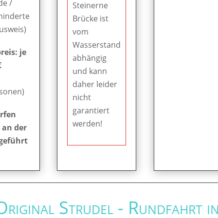
de /
Steinerne
hinderte
Brücke ist
Ausweis)
vom
Wasserstand
eis: je
abhängig
€
und kann
daher leider
rsonen)
nicht
garantiert
rfen
werden!
 an der
geführt
 Original Strudel - Rundfahrt i