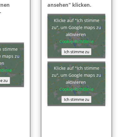
rnen
ansehen" klicken.
r
Klicke auf "Ich stimme
zu", um Google maps zu
aktivieren
Cookie-Richtlinie
ch stimme
Ich stimme zu
e maps zu
ren
Klicke auf "Ich stimme
tlinie
zu", um Google maps zu
e zu
aktivieren
Cookie-Richtlinie
Ich stimme zu