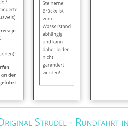
de /
Steinerne
hinderte
Brücke ist
Ausweis)
vom
Wasserstand
eis: je
abhängig
€
und kann
daher leider
rsonen)
nicht
garantiert
rfen
werden!
 an der
geführt
 Original Strudel - Rundfahrt i