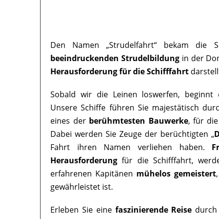
Den Namen „Strudelfahrt“ bekam die Sc
beeindruckenden Strudelbildung
in der Don
Herausforderung für die Schifffahrt
darstell
Sobald wir die Leinen loswerfen, beginnt 
Unsere Schiffe führen Sie majestätisch dur
eines der
berühmtesten Bauwerke
, für di
Dabei werden Sie Zeuge der berüchtigten „
D
Fahrt ihren Namen verliehen haben.
F
Herausforderung
für die Schifffahrt, wer
erfahrenen Kapitänen
mühelos gemeistert
gewährleistet ist.
Erleben Sie eine
faszinierende Reise
durch 