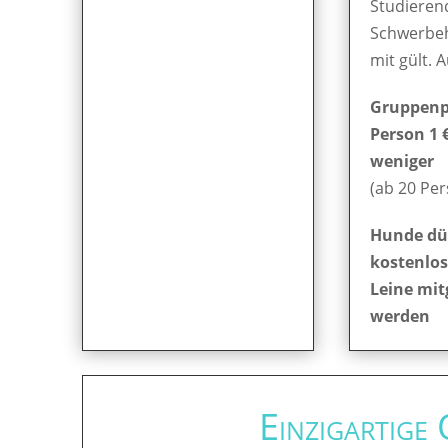
Studieren
Schwerbe
mit gült. 
Gruppenpr
Person 1 
weniger
(ab 20 Pe
Hunde dü
kostenlos
Leine mit
werden
Einzigartige