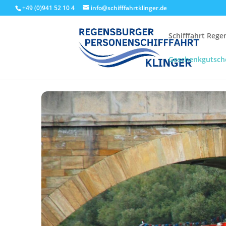
+49 (0)941 52 10 4
info@schifffahrtklinger.de
Schifffahrt Reg
Geschenkgutsch
Start
Events - Schifffahrt Regensburg
Linienfahrten
Stru