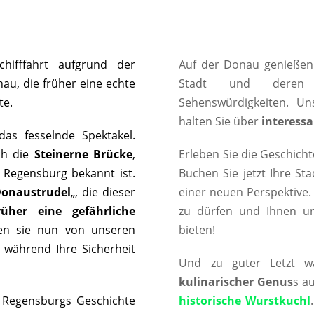
hifffahrt aufgrund der
Auf der Donau genießen
au, die früher eine echte
Stadt und der
te.
Sehenswürdigkeiten. U
halten Sie über
interessa
das fesselnde Spektakel.
ch die
Steinerne Brücke
,
Erleben Sie die Geschicht
e Regensburg bekannt ist.
Buchen Sie jetzt Ihre St
onaustrudel
„, die dieser
einer neuen Perspektive.
rüher eine gefährliche
zu dürfen und Ihnen u
den sie nun von unseren
bieten!
, während Ihre Sicherheit
Und zu guter Letzt w
kulinarischer Genus
s a
Regensburgs Geschichte
historische Wurstkuchl