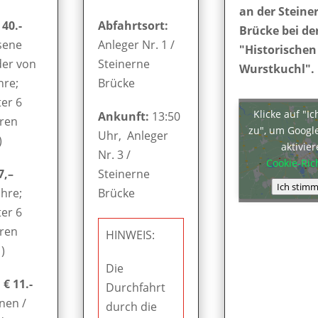
an der Steine
 40.-
Abfahrtsort:
Brücke bei de
sene
Anleger Nr. 1 /
"Historischen
der von
Steinerne
Wurstkuchl".
hre;
Brücke
er 6
Klicke auf "I
Ankunft:
13:50
hren
zu", um Googl
Uhr, Anleger
)
aktivie
Nr. 3 /
Cookie-Rich
7,–
Steinerne
Ich stimm
ahre;
Brücke
er 6
hren
HINWEIS:
)
Die
€ 11.-
Durchfahrt
nen /
durch die