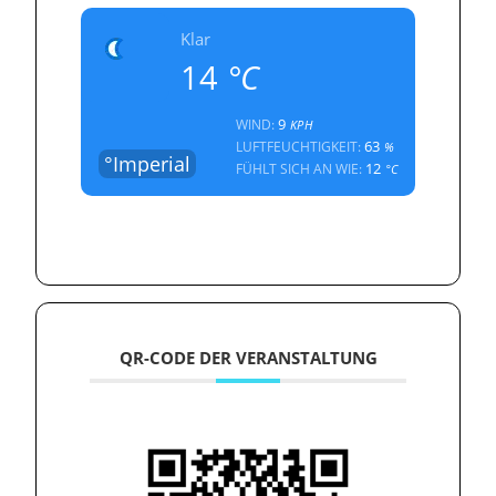
Klar
14
°C
9
WIND:
KPH
63
LUFTFEUCHTIGKEIT:
%
°Imperial
12
FÜHLT SICH AN WIE:
°C
QR-CODE DER VERANSTALTUNG