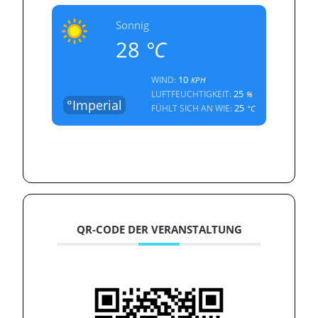
Sonnig
28
°C
10
WIND:
KPH
25
LUFTFEUCHTIGKEIT:
%
°Imperial
25
FÜHLT SICH AN WIE:
°C
QR-CODE DER VERANSTALTUNG