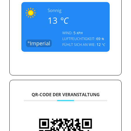
Sonnig
13
°C
5
WIND:
KPH
69
LUFTFEUCHTIGKEIT:
%
°Imperial
12
FÜHLT SICH AN WIE:
°C
QR-CODE DER VERANSTALTUNG