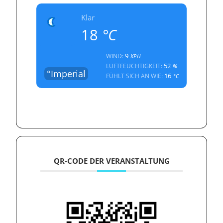
Klar
18
°C
9
WIND:
KPH
52
LUFTFEUCHTIGKEIT:
%
°Imperial
16
FÜHLT SICH AN WIE:
°C
QR-CODE DER VERANSTALTUNG