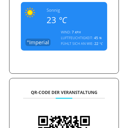
Sonnig
23
°C
7
WIND:
KPH
45
LUFTFEUCHTIGKEIT:
%
°Imperial
22
FÜHLT SICH AN WIE:
°C
QR-CODE DER VERANSTALTUNG