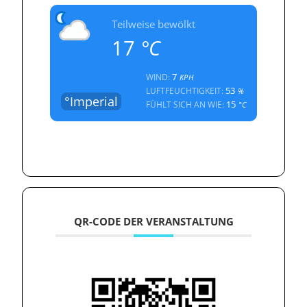
Teilweise bewölkt
17
°C
7
WIND:
KPH
53
LUFTFEUCHTIGKEIT:
%
°Imperial
15
FÜHLT SICH AN WIE:
°C
QR-CODE DER VERANSTALTUNG