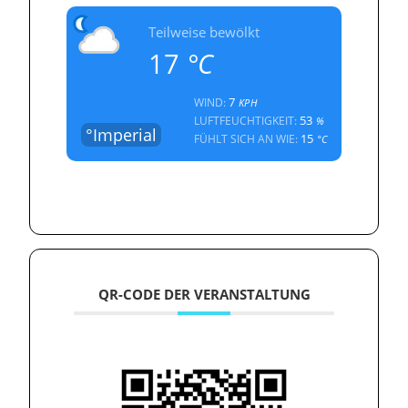
Teilweise bewölkt
17
°C
7
WIND:
KPH
53
LUFTFEUCHTIGKEIT:
%
°Imperial
15
FÜHLT SICH AN WIE:
°C
QR-CODE DER VERANSTALTUNG