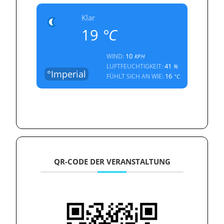
Klar
19
°C
10
WIND:
KPH
41
LUFTFEUCHTIGKEIT:
%
°Imperial
16
FÜHLT SICH AN WIE:
°C
QR-CODE DER VERANSTALTUNG