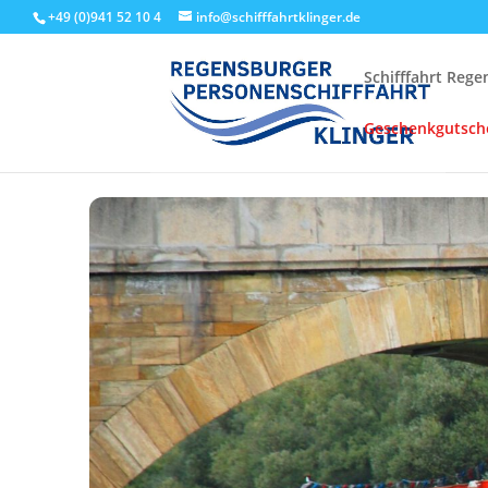
+49 (0)941 52 10 4
info@schifffahrtklinger.de
Schifffahrt Reg
Geschenkgutsch
Start
Events - Schifffahrt Regensburg
Linienfahrten
Stru