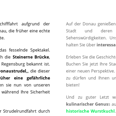
hifffahrt aufgrund der
Auf der Donau genießen
au, die früher eine echte
Stadt und der
te.
Sehenswürdigkeiten. U
halten Sie über
interessa
das fesselnde Spektakel.
ch die
Steinerne Brücke
,
Erleben Sie die Geschicht
e Regensburg bekannt ist.
Buchen Sie jetzt Ihre St
onaustrudel
„, die dieser
einer neuen Perspektive.
rüher eine gefährliche
zu dürfen und Ihnen u
den sie nun von unseren
bieten!
, während Ihre Sicherheit
Und zu guter Letzt w
kulinarischer Genus
s a
r Strudelrundfahrt durch
historische Wurstkuchl