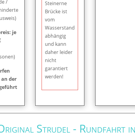
de /
Steinerne
hinderte
Brücke ist
Ausweis)
vom
Wasserstand
eis: je
abhängig
€
und kann
daher leider
rsonen)
nicht
garantiert
rfen
werden!
 an der
geführt
 Original Strudel - Rundfahrt i