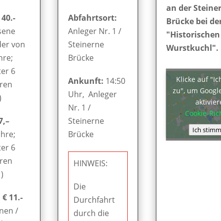
an der Steine
 40.-
Abfahrtsort:
Brücke bei de
sene
Anleger Nr. 1 /
"Historischen
der von
Steinerne
Wurstkuchl".
hre;
Brücke
er 6
Klicke auf "I
Ankunft:
14:50
hren
zu", um Googl
Uhr, Anleger
)
aktivie
Nr. 1 /
Cookie-Rich
7,–
Steinerne
Ich stimm
ahre;
Brücke
er 6
hren
HINWEIS:
)
Die
€ 11.-
Durchfahrt
nen /
durch die