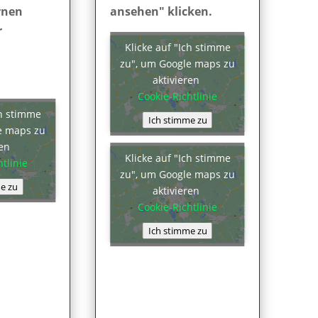
rnen
ansehen" klicken.
r
Klicke auf "Ich stimme
zu", um Google maps zu
aktivieren
Cookie-Richtlinie
ch stimme
Ich stimme zu
e maps zu
ren
Klicke auf "Ich stimme
tlinie
zu", um Google maps zu
e zu
aktivieren
Cookie-Richtlinie
Ich stimme zu