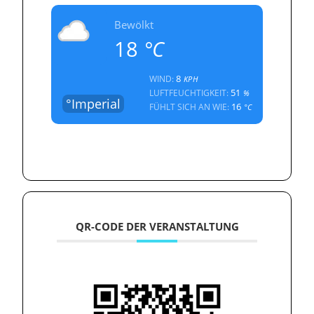
Bewölkt
18
°C
8
WIND:
KPH
51
LUFTFEUCHTIGKEIT:
%
°Imperial
16
FÜHLT SICH AN WIE:
°C
QR-CODE DER VERANSTALTUNG