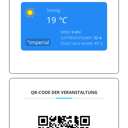
Sonnig
19
°C
9
WIND:
KPH
52
LUFTFEUCHTIGKEIT:
%
°Imperial
17
FÜHLT SICH AN WIE:
°C
QR-CODE DER VERANSTALTUNG