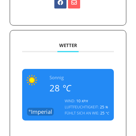
WETTER
Sonnig
28
°C
10
WIND:
KPH
25
LUFTFEUCHTIGKEIT:
%
°Imperial
25
FÜHLT SICH AN WIE:
°C