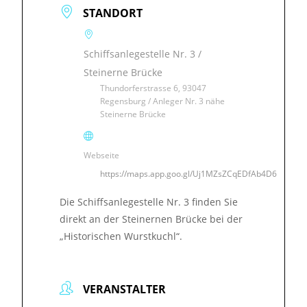
STANDORT
Schiffsanlegestelle Nr. 3 /
Steinerne Brücke
Thundorferstrasse 6, 93047
Regensburg / Anleger Nr. 3 nähe
Steinerne Brücke
Webseite
https://maps.app.goo.gl/Uj1MZsZCqEDfAb4D6
Die Schiffsanlegestelle Nr. 3 finden Sie
direkt an der Steinernen Brücke bei der
„Historischen Wurstkuchl“.
VERANSTALTER