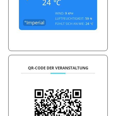
24
°C
9
WIND:
KPH
59
LUFTFEUCHTIGKEIT:
%
°Imperial
24
FÜHLT SICH AN WIE:
°C
QR-CODE DER VERANSTALTUNG