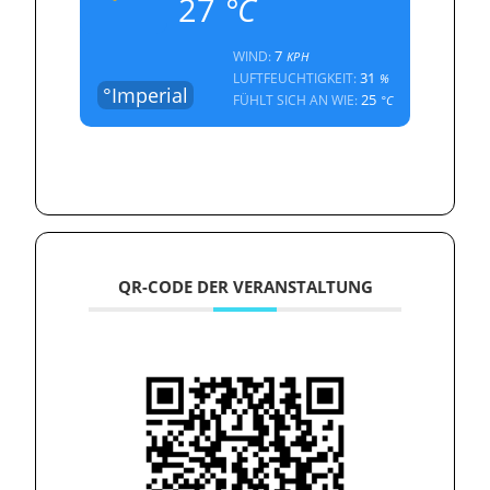
27
°C
7
WIND:
KPH
31
LUFTFEUCHTIGKEIT:
%
°Imperial
25
FÜHLT SICH AN WIE:
°C
QR-CODE DER VERANSTALTUNG